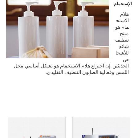
الإستحمام
هلام
الاستح
مام هو
منتج
تنظيف
شائع
للأشخا
ص
الحديثين. إن اختراع هلام الاستحمام هو بشكل أساسي محل
اللمس وفعالية الصابون التنظيف التقليدي.