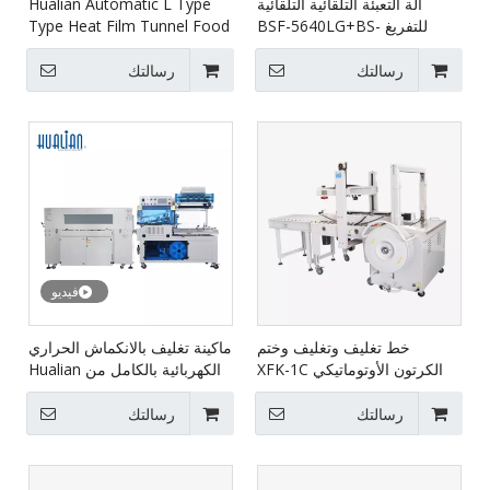
آلة التعبئة التلقائية التلقائية
Hualian Automatic L Type
للتفريغ BSF-5640LG+BS-
Type Heat Film Tunnel Food
Food Wrapp Agping Machine
5030X
BSF-5640LG/E+BS-4522
رسالتك
رسالتك
فيديو
خط تغليف وتغليف وختم
ماكينة تغليف بالانكماش الحراري
الكرتون الأوتوماتيكي XFK-1C
الكهربائية بالكامل من Hualian
BSF-5640LG+BS-5030X
رسالتك
رسالتك