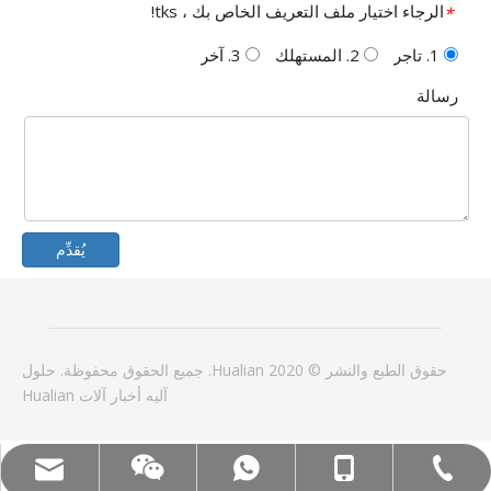
الرجاء اختيار ملف التعريف الخاص بك ، tks!
*
1. تاجر
2. المستهلك
3. آخر
رسالة
يُقدِّم
حقوق الطبع والنشر © 2020 Hualian. جميع الحقوق محفوظة.
حلول
آليه
أخبار
آلات Hualian
الغوغاء: +86-18858715170
البريد الإلكتروني: hl@hualian.biz
WeChat
Tel:+86-577-88627766
WA: 0086 18858715170