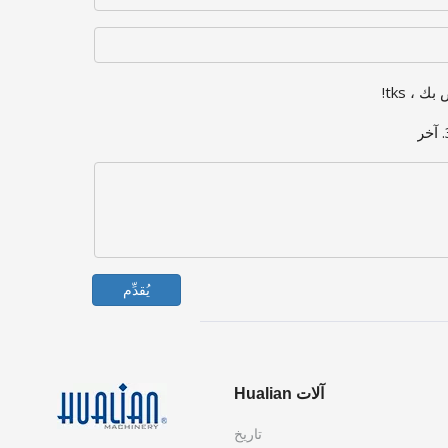
 ، tks!
يُقدِّم
آلات Hualian
تاريخ