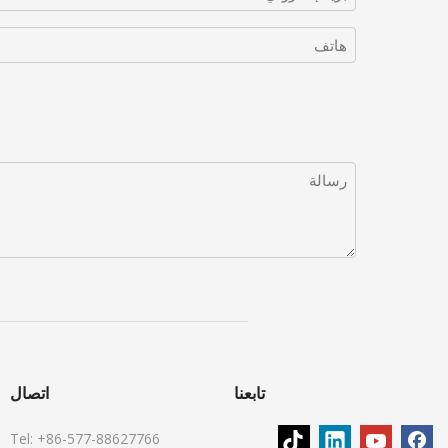
تابعنا
اتصال
Tel: +86-577-88627766