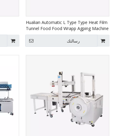
Hualian Automatic L Type Type Heat Film
Tunnel Food Food Wrapp Agping Machine
BSF-5640LG/E+BS-4522
رسالتك