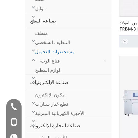
توابل
صناعة السلع
من الفولاذ
منظف
التنظيف الشخصي
مستحضرات التجميل
قناع الوجه
لوازم المطبخ
صناعة الإلكترونيات
مكون الإلكترون
قطع غيار سيارات
Tel:+86-577-88627766
الأجهزة الكهربائية المنزلية
الغوغاء: +86-18858715170
صناعة التجارة الإلكترونية
WA: 0086 18858715170
الأحذية والملابس