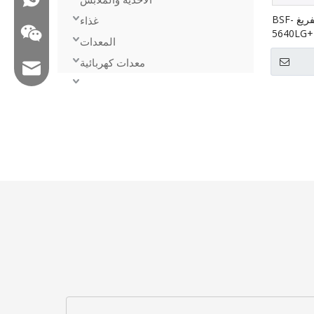
آلة التعبئة التلقائية التلقائية للتفريغ BSF-
غذاء
5640LG+
المعدات
معدات كهربائية
البريد الإلكتروني: hl@hualian.biz
WeChat