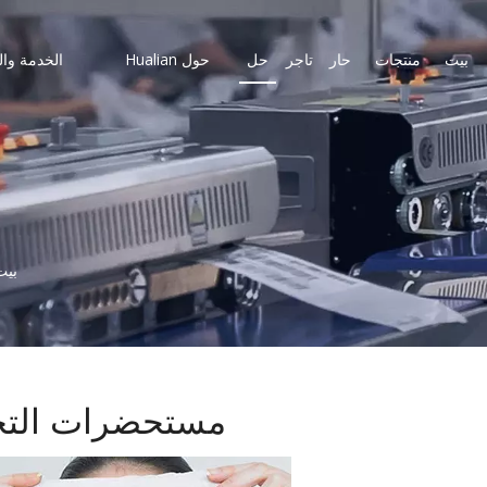
بيت
منتجات
حار
تاجر
حل
حول Hualian
الخدمة وال
بيت
مستحضرات التج