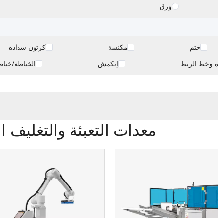
ورق
ختم
مكنسة
كرتون سداده
ه وخط الربط
إنكمش
الخياطة/خياط
معدات التعبئة والتغليف ال