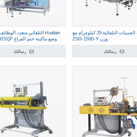
آلة تعبئة الحبيبات التلقائية 25 كيلوجرام مع
Hualian التلقائي متعدد الوظ
وزن ZSG-150D-Y
وضع ماكينة ختم الفراغ ZSG-400DSQF
رسالتك
رسالتك