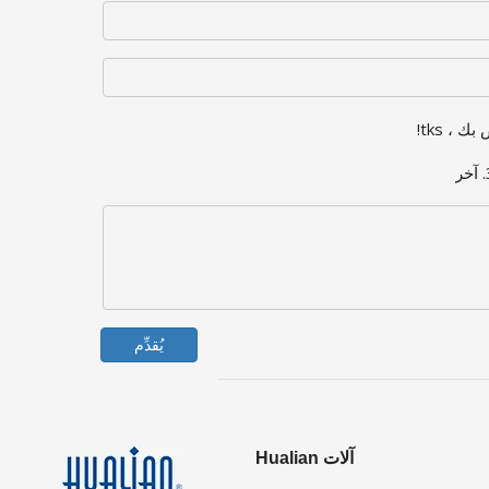
 ، tks!
يُقدِّم
آلات Hualian