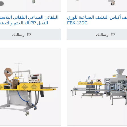
ليف أكياس التغليف الصناعية للورق
التلقائي الصناعي التلقائي البلاس
FBK-13DC
الثقيل PP آلة الختم والت
لتخصيب الأرز -S
رسالتك
رسالتك