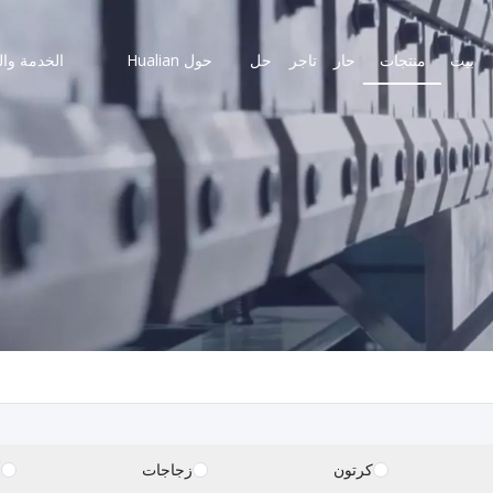
بيت
منتجات
حار
تاجر
حل
حول Hualian
الخدمة وال
كرتون
زجاجات
أ