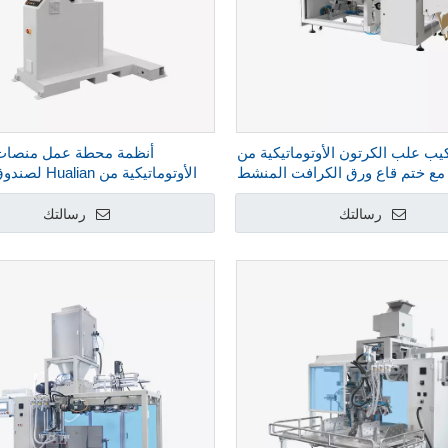
كيب علب الكرتون الأوتوماتيكية من
أنظمة محطة عمل منصات 
Hulia مع ختم قاع ورق الكرافت المنشط
الأوتوماتيكية من 
بالماء HCE-544W-L
6
رسالتك
رسالتك