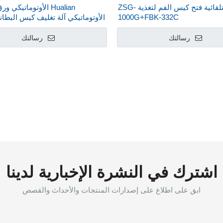
الآلة التلقائية فتح كيس الفم لتغذية ZSG-
Hualian الأوتوماتيكي 
1000G+FBK-332C
الأوتوماتيكي آلة تغليف كيس البطانة
مع مؤشر ترابط FBK-332C
رسالتك
رسالتك
اشترك في النشرة الإخبارية لدينا
ابق على اطلاع على إصدارات المنتجات والأحداث والقصص