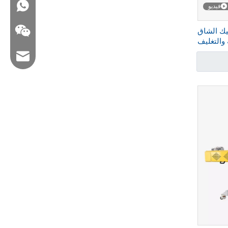
WA: 0086 18858715170
فيديو
تيك الشاق
عبئة والتغليف
FBH
البريد الإلكتروني: hl@hualian.biz
WeChat