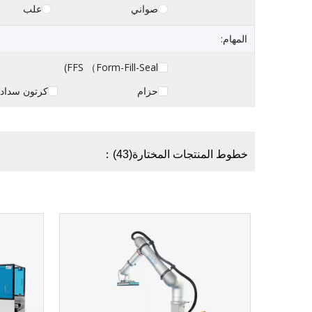
صواني
علب
المهام:
FFS （Form-Fill-Seal)
حزام
كرتون سداد
خطوط المنتجات المختارة(43)：