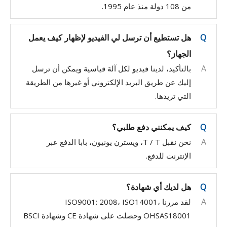
من 108 دولة منذ عام 1995.
Q
هل تستطيع أن ترسل لي الفيديو لإظهار كيف يعمل
الجهاز؟
A
بالتأكيد، لدينا فيديو لكل آلة قياسية ويمكن أن ترسل
إليك عن طريق البريد الإلكتروني أو غيرها من الطريقة
التي تريدها.
Q
كيف يمكنني دفع طلبي؟
A
نحن نقبل T / T، ويسترن يونيون، بابا الدفع عبر
الإنترنت للدفع.
Q
هل لديك أي شهادة؟
A
لقد مررنا ISO9001: 2008، ISO14001،
OHSAS18001 وحصلت على شهادة CE وشهادة BSCI