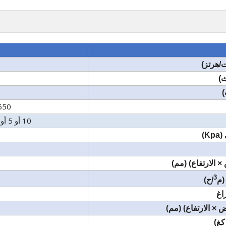
ت/هرتز)
ث)
)
650
10 أو 5 أو 2*3
K)
× الارتفاع) (مم)
3
(م
/ح)
اغ
ض × الارتفاع) (مم)
كغ)