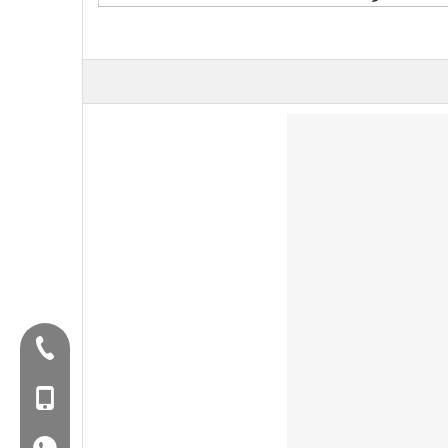
Tel:+86-577-88627766
الغوغاء: +86-18858715170
WA: 0086 18858715170