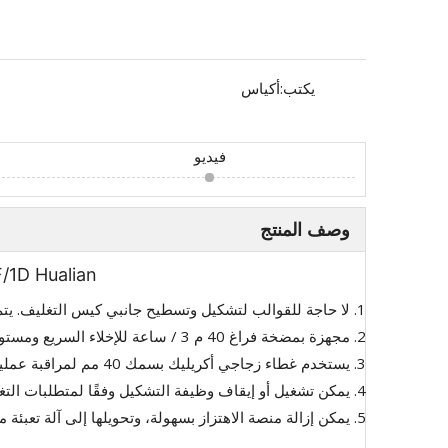
يكتب:
أكياس
فيديو
وصف المنتج
HVC-650F/1D Hualian حقيبة الغذاء غرفة واحدة
لا حاجة للقوالب لتشكيل وتسطيح جانبي كيس التغليف. يت
مجهزة بمضخة فراغ 40 م 3 / ساعة للإخلاء السريع ومستوى فراغ نهائي منخفض.
يستخدم غطاء زجاجي أكريليك بسمك 40 مم لمراقبة عملية الفراغ والتشكيل بأكملها.
يمكن تشغيل أو إيقاف وظيفة التشكيل وفقًا لمتطلبات التغل
يمكن إزالة منصة الاهتزاز بسهولة، وتحويلها إلى آلة تعبئة مفرغة كبيرة بعمق يصل إلى 