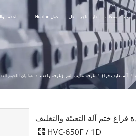
بيت
منتجات
حار
تاجر
حل
حول Hualian
الخدمة وال
/
آلة تغليف فراغ
/
غرفة تغليف الفراغ غرفة واحدة
/
هواليان اللحوم الغذائية
ة فراغ ختم آلة التعبئة والتغليف
HVC-650F / 1D