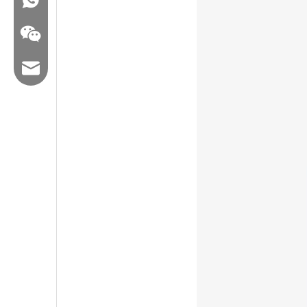
البريد الإلكتروني: hl@hualian.biz
WeChat