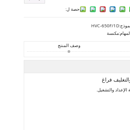
حصة ل:
موذج:
HVC-650F/1D
لمهام:
مكنسة
وصف المنتج
لإعداد والتشغيل.