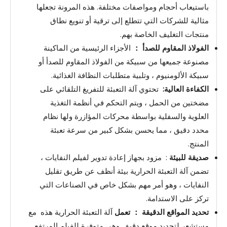
باستيعاب أحجام ومواصفات مختلفة. هذه المرونة تجعلها
مثالية للشركات التي تتطلع إلى ترقية أو تنويع نطاق
منتجات التغليف الخاصة بهم.
الفولاذ المقاوم للصدأ ：
الأجزاء الرئيسية من الماكينة
مصنوعة جميعها من سبيكة من الفولاذ المقاوم للصدأ أو
سبيكة الألومنيوم ، وتلبية متطلبات النظافة الغذائية.
الكفاءة العالية:
تحتوي آلة التعبئة للتفريغ التلقائي على
مضختين من الحمل ، ويتم التحكم في أنظمة التغذية
العلوية والسفلية بواسطة محركات المؤازرة ولها نظام
محدد دقيق ، مما يحسن بشكل كبير من سرعة تعبئة
المنتج.
صديقة للبيئة
: مزود بجهاز إعادة تدوير لفيلم النفايات ،
تضمن آلة التعبئة الحرارية بيئة أنظف عن طريق تقليل
النفايات ، وهو أمر مهم بشكل خاص في الصناعات التي
تركز على الاستدامة.
تحديد المواقع الدقيقة ： تعمل
آلة التعبئة الحرارية هذه مع
مستشعر لتحديد موقع دقيق. وهي متوفرة للفيلم المرتفع