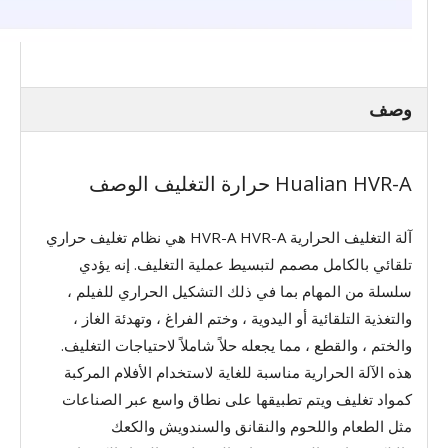
وصف
Hualian HVR-A حرارة التغليف الوصف
آلة التغليف الحرارية HVR-A HVR-A هي نظام تغليف حراري
تلقائي بالكامل مصمم لتبسيط عملية التغليف. إنه يؤدي
سلسلة من المهام بما في ذلك التشكيل الحراري للفيلم ،
والتغذية التلقائية أو اليدوية ، وختم الفراغ ، وتهدئة الغاز ،
والختم ، والقطع ، مما يجعله حلاً شاملاً لاحتياجات التغليف.
هذه الآلة الحرارية مناسبة للغاية لاستخدام الأفلام المركبة
كمواد تغليف ويتم تطبيقها على نطاق واسع عبر الصناعات
مثل الطعام واللحوم والنقانق والسندويش والكعك