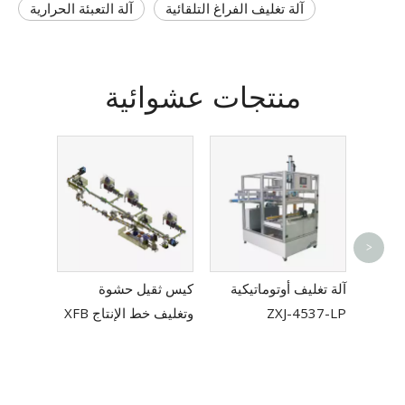
آلة تغليف الفراغ التلقائية
آلة التعبئة الحرارية
منتجات عشوائية
اغ
>
آلة تغليف أوتوماتيكية
كيس ثقيل حشوة
ZXJ-4537-LP
وتغليف خط الإنتاج XFB