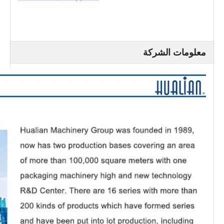
(مم)
الوزن الصافي (كغ)
تقريبا 1800
معلومات الشركة