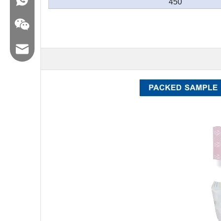
450
البريد الإلكتروني: hl@hualian.biz
WeChat