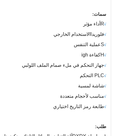
سمات:
R
أداء مؤثر
√
فلوريدا
الاستخدام الخارجي
√
S
عملية التنفس
√
H
كفاءة igh
√
جهاز التحكم في ملء صمام الملف اللولبي
√
PLC التحكم
√
شاشة لمسية
√
مناسب لأحجام متعددة
√
طابعة رمز التاريخ اختياري
√
طلب: