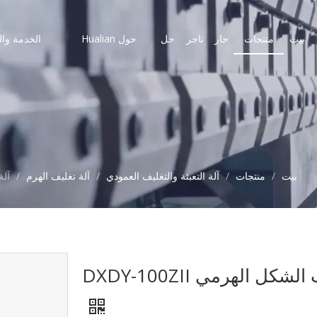
بيت
منتجات
حار
تاجر
حل
حول Hualian
الخدمة وال
بيت
/
منتجات
/
آلة التعبئة والتغليف العمودي
/
آلة تغليف الهرم
/
آلة
ل الهرمي DXDY-100ZII