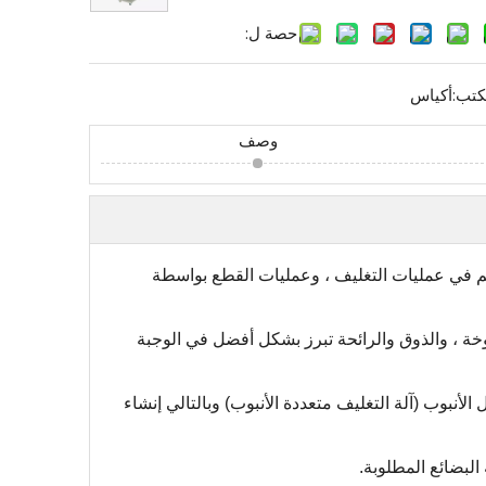
حصة ل:
كتب:
أكياس
وصف
م في عمليات التغليف ، وعمليات القطع بواسطة
بوخة ، والذوق والرائحة تبرز بشكل أفضل في الوجبة
أكياس من قبل زوجين من أكياس الفك مجموعة من الفكين الطولي الدوار بمقدار 90 درجة حول الأنبوب (آلة التغليف متعددة الأنبوب) وبالتالي إنشاء
البضائع المطلوبة.