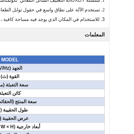
1.
سلسلة DXDY
آلة التغليف السائل التلقائي
نكون
مناسبة للمواد
2.
تستخدم الآلة على نطاق واسع في حقول توابل الطعام ،
3.
للاستخدام في المكان الذي يوجد فيه مساحة كافية ،
م
المعلمات
MODEL
الجهد (V/Hz)
القوة (ث)
سعة التعبئة (
كائن التعبئة
سعة المنتج (الحقائ
طول الحقيبة (
عرض الحقيبة (
أبعاد خارجية (L × W × H) (مم)