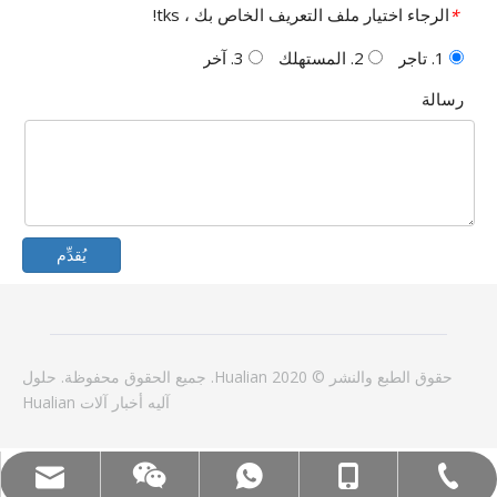
الرجاء اختيار ملف التعريف الخاص بك ، tks!
*
1. تاجر
2. المستهلك
3. آخر
رسالة
يُقدِّم
حقوق الطبع والنشر © 2020 Hualian. جميع الحقوق محفوظة.
حلول
آليه
أخبار
آلات Hualian
الغوغاء: +86-18858715170
البريد الإلكتروني: hl@hualian.biz
WeChat
Tel:+86-577-88627766
WA: 0086 18858715170