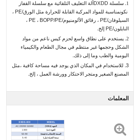
1.
سلسلة DXDD
آلة التغليف التلقائية مع سلسلة القفاز
نكون
مناسبة للمواد المركبة القابلة للحرارة مثل الورق/PE ،
السيلوفان/PE ، رقائق الألومنيوم/PE ، BOPP/PE ،
النايلون/PE إلخ.
2.
يستخدم على نطاق واسع لحزم كيس ناعم من مواد
الشكل وحجمها غير منتظم في مجال الطعام والكيمياء
اليومية والطب وما إلى ذلك
.
3.
للاستخدام في المكان الذي يوجد فيه مساحة كافية ،
مثل
المصنع الصغير ومتجر الاحتكار وورشة العمل ، إلخ.
المعلمات
DXDD-40 II
MODEL
الجهد (V/Hz)
AC 220/50 110/60
القوة (ث)
1300
السعة (الحقائب/دقيقة)
50-90
سعة التعبئة (مل)
5-40