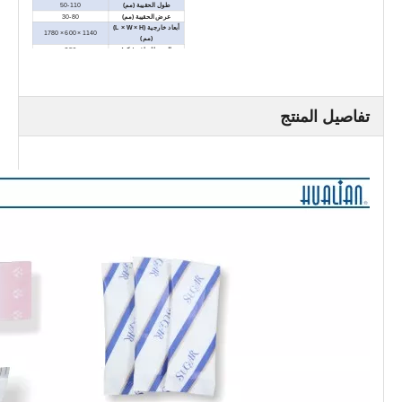
طول الحقيبة (مم)
50-110
عرض الحقيبة (مم)
30-80
أبعاد خارجية (L × W × H)
1140 × 600 × 1780
(مم)
الوزن الصافي / كغ)
350
تفاصيل المنتج