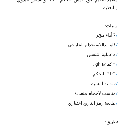
والتغذية.
سمات:
R
أداء مؤثر
√
فلوريدا
الاستخدام الخارجي
√
S
عملية التنفس
√
H
كفاءة igh.
√
PLC التحكم
√
شاشة لمسية
√
مناسب لأحجام متعددة
√
طابعة رمز التاريخ اختياري
√
تطبيق: