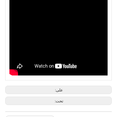
على:
تحت: