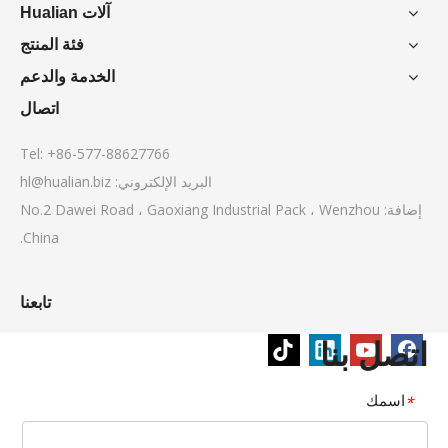
آلات Hualian
فئة المنتج
الخدمة والدعم
اتصال
Tel: +86-577-88627766
البريد الإلكتروني:
hl@hualian.biz
إضافة: No.2 Dawei Road ، Gaoxiang Industrial Pack ، Wenzhou
China.
تابعنا
اتصل بنا
اسمك
*