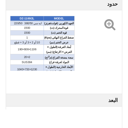
حدود
DZ-1100/2L
MODEL
الجهد الكهربي (فولت/هرتز)
ايه سي 380/50 220/50
قوة المحرك (ث)
1500
قوة الختم (ث)
1500
ضغط الفراغ النهائي (Kpa)
1
عرض الختم (مم)
10 أو 2 × 3 أو 3 + قطع
أبعاد الغرفة (الطول ×
1106×606×190
العرض × الارتفاع) (مم)
3
2×20
سعة مضخة الفراغ (م
/ح)
المواد لغرفة فراغ
SUS304
الأبعاد الخارجية (الطول ×
1230×733×1040
العرض × الارتفاع) (مم)
الوزن الصافي / كغ)
حوالي 230
البعد