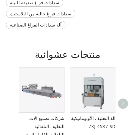
سدادات فراغ صديقة للبيئة
سدادات فراغ خالية من البلاستيك
آلة سدادات الفراغ الصناعية
منتجات عشوائية
به
>
الأوتوماتيكية لفيلم PE
آلة التغليف الأوتوماتيكية
شركات تصنيع آلات
ZXJ-4537-SD
التغليف التلقائية
التلقائية الكاملة للبيع