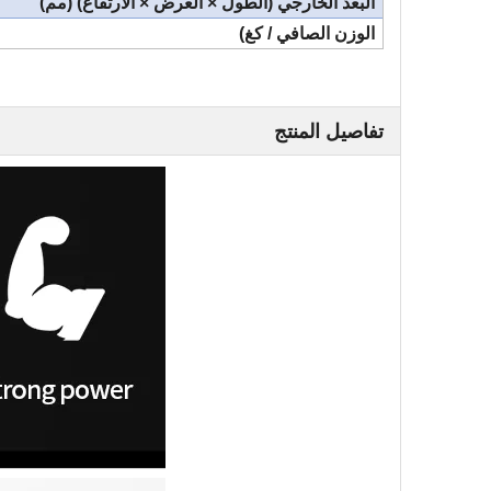
البعد الخارجي (الطول × العرض × الارتفاع) (مم)
الوزن الصافي / كغ)
تفاصيل المنتج