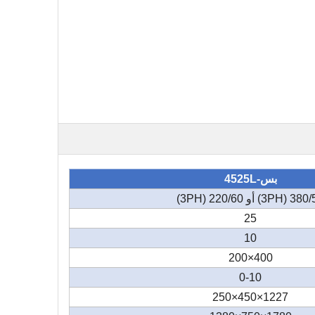
بس-4525L
3PH) أو 220/60 (3PH)
25
10
400×200
0-10
1227×450×250