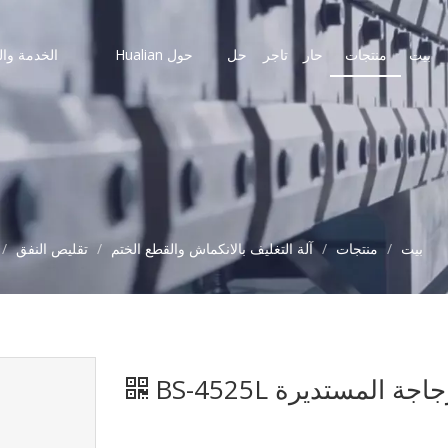
بيت
منتجات
حار
تاجر
حل
حول Hualian
الخدمة وال
بيت
/
منتجات
/
آلة التغليف بالانكماش والقطع الختم
/
تقليص النفق
/
المستديرة BS-4525L