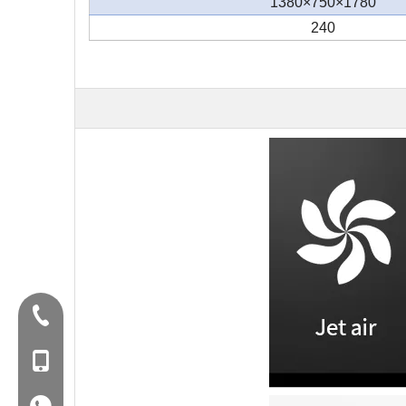
1780×750×1380
240
Tel:+86-577-88627766
الغوغاء: +86-18858715170
WA: 0086 18858715170