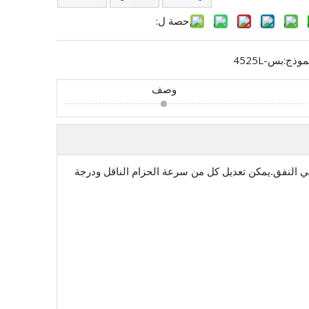
حصة ل:
موذج:
بس-4525L
وصف
هواء في النفق.يمكن تعديل كل من سرعة الحزام الناقل ودرجة