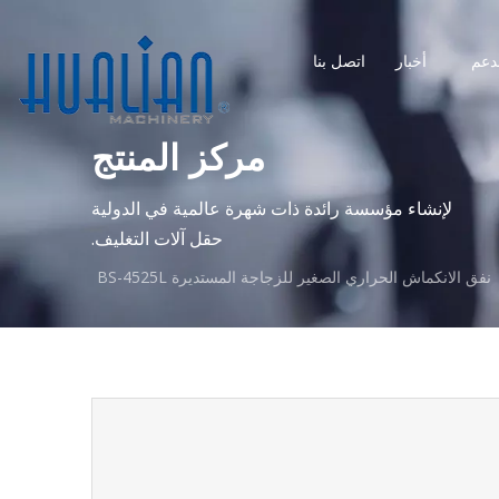
دعم
أخبار
اتصل بنا
مركز المنتج
لإنشاء مؤسسة رائدة ذات شهرة عالمية في الدولية
حقل آلات التغليف.
نفق الانكماش الحراري الصغير للزجاجة المستديرة BS-4525L