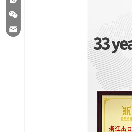
البريد الإلكتروني: hl@hualian.biz
WeChat