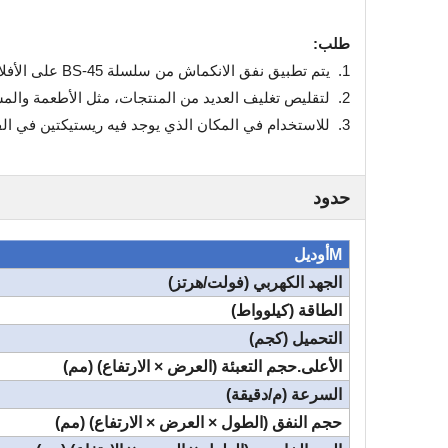
طلب:
1. يتم تطبيق نفق الانكماش من سلسلة BS-45 على الأفلام القابلة للتقلص بالحرارة مثل PVC، PE إلخ.
2. لتقليص تغليف العديد من المنتجات، مثل الأطعمة والمشروبات ومستحضرات التجميل والضغط والألعاب وما إلى ذلك.
3. للاستخدام في المكان الذي يوجد فيه ريستيكتين في الفضاء، مثل المصنع الصغير، ومتجر التخصيص، والمختبر، وما إلى ذلك.
حدود
M
أوديل
الجهد الكهربي (فولت/هرتز)
الطاقة (كيلوواط)
التحميل (كجم)
الأعلى.حجم التعبئة (العرض × الارتفاع) (مم)
السرعة (م/دقيقة)
حجم النفق (الطول × العرض × الارتفاع) (مم)