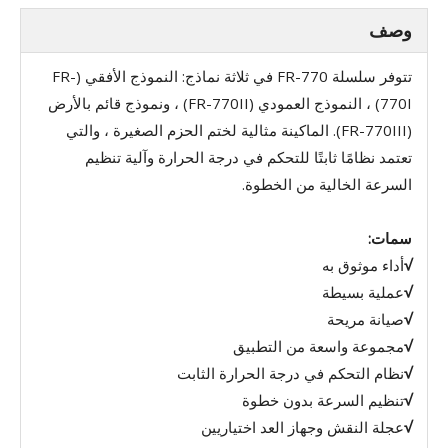
وصف
تتوفر سلسلة FR-770 في ثلاثة نماذج: النموذج الأفقي (FR-
770I) ، النموذج العمودي (FR-770II) ، ونموذج قائم بالأرض
(FR-770III). الماكينة مثالية لختم الحزم الصغيرة ، والتي
تعتمد نظامًا ثابتًا للتحكم في درجة الحرارة وآلية تنظيم
السرعة الخالية من الخطوة.
سمات:
√
أداء موثوق به
√
عملية بسيطة
√
صيانة مريحة
√
مجموعة واسعة من التطبيق
√
نظام التحكم في درجة الحرارة الثابت
√
تنظيم السرعة بدون خطوة
√
عجلة النقش وجهاز العد اختياريين