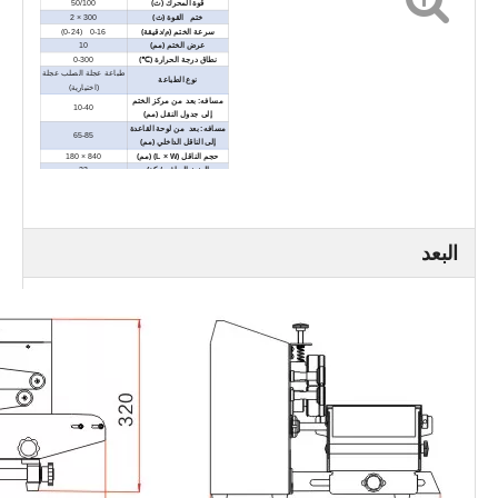
قوة المحرك (ث)
50/100
ختم القوة (ث)
300 × 2
سرعة الختم (م/دقيقة)
0-16 (0-24)
عرض الختم (مم)
10
نطاق درجة الحرارة (℃)
0-300
طباعة عجلة الصلب عجلة
نوع الطباعة
(اختيارية)
مسافه: بعد من مركز الختم
10-40
إلى جدول النقل (مم)
مسافه: بعد من لوحة القاعدة
65-85
إلى الناقل الداخلي (مم)
حجم الناقل (L × W) (مم)
840 × 180
الوزن الصافي / كغ)
23
تحميل الناقل العام (كغ)
≤10
أبعاد خارجية (L × W × H) (مم)
844 × 402 × 320
البعد