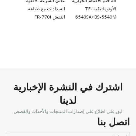
آلة ختم الأكمام الحرارية
عالي السرعة الأفقية
60
الأوتوماتيكية TF-
السدادات مع طباعة
6540SA+BS-5540M
النقش FR-770I
اشترك في النشرة الإخبارية
لدينا
ابق على اطلاع على إصدارات المنتجات والأحداث والقصص
اتصل بنا