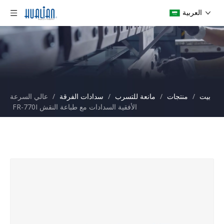
العربية
بيت
/
منتجات
/
مانعة للتسرب
/
سدادات الفرقة
/
عالي السرعة
الأفقية السدادات مع طباعة النقش FR-770I