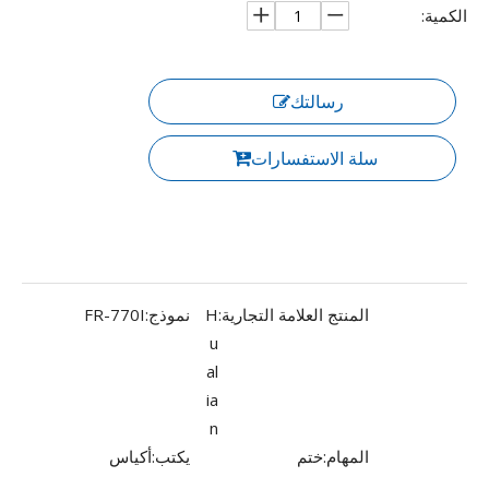
الكمية:
رسالتك
سلة الاستفسارات
المنتج العلامة التجارية:
H
نموذج:
FR-770I
u
al
ia
n
المهام:
ختم
يكتب:
أكياس