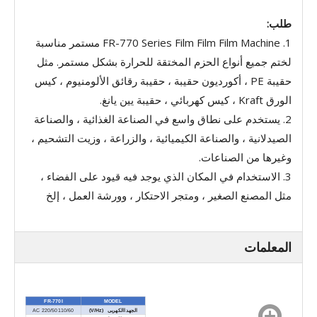
طلب:
1. FR-770 Series Film Film Film Machine مستمر مناسبة
لختم جميع أنواع الحزم المختقة للحرارة بشكل مستمر. مثل
حقيبة PE ، أكورديون حقيبة ، حقيبة رقائق الألومنيوم ، كيس
الورق Kraft ، كيس كهربائي ، حقيبة يين يانغ.
2. يستخدم على نطاق واسع في الصناعة الغذائية ، والصناعة
الصيدلانية ، والصناعة الكيميائية ، والزراعة ، وزيت التشحيم ،
وغيرها من الصناعات.
3. الاستخدام في المكان الذي يوجد فيه قيود على الفضاء ،
مثل المصنع الصغير ، ومتجر الاحتكار ، وورشة العمل ، إلخ
المعلمات
FR-770I
MODEL
الجهد االكهربى (V/Hz)
AC 220/50 110/60