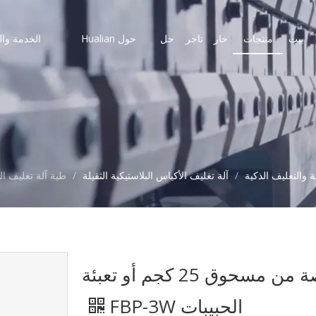
بيت
منتجات
حار
تاجر
حل
حول Hualian
الخدمة وال
ة والتغليف الذكية
/
آلة تغليف الأكياس البلاستيكية الثقيلة
/
طية آلة تغليف السدادات قر
طية آلة تغليف السدادات قرصة من مسحوق 25 كجم أو تعبئة
الحبيبات FBP-3W