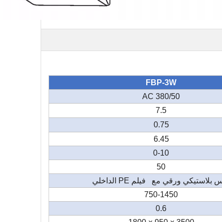
FBP-3W
AC 380/50
7.5
0.75
6.45
0-10
50
 بلاستيكي ورقي مع فيلم PE الداخلي
750-1450
0.6