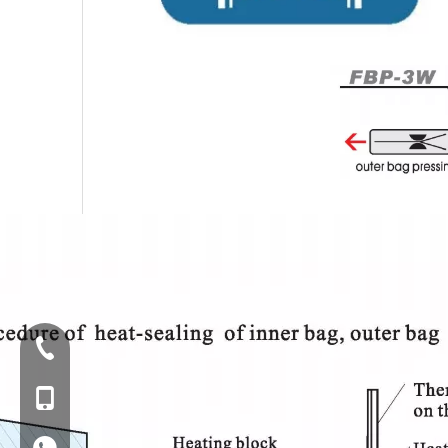
Tel:+86-577-88627766
الغوغاء: +86-18858715170
WA: 0086 18858715170