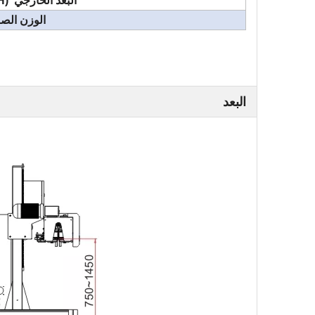
البعد الخارجي (L × W × H) (مم)
الوزن الص
البعد