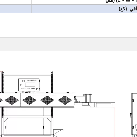
افي (كغ)