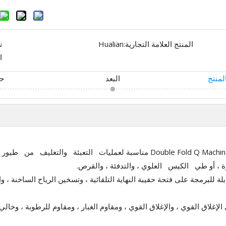
المنتج العلامة التجارية:
Hualian
ن
ا
لمنتج
البعد
حد
FBP Series One أو Double Fold Q Maching Sealing Macking for Paper Sack مناسبة لع
رة ، أو طي الكيس العلوي ، والتدفئة ، والقرص.
لة للبرمجة على فتحة حقيبة النهاية التلقائية ، وتسخين الرياح الساخنة ،
 الإغلاق القوي ، والإغلاق القوي ، ومقاوم الغبار ، ومقاوم للرطوبة ، وخال