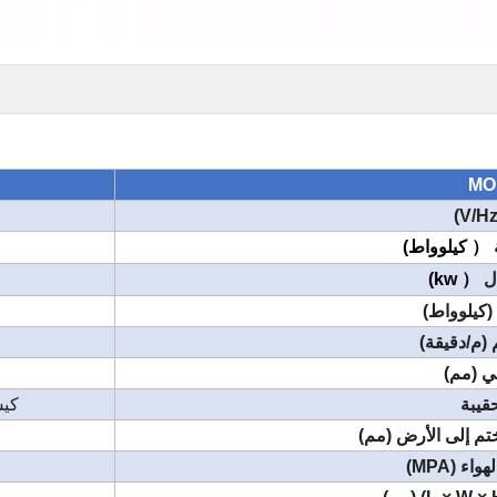
MO
ة
（
كيلوواط)
ال
（
kw)
 (كيلوواط)
(م/دقيقة)
 (مم)
حقيبة
كيس
ختم إلى الأرض (مم)
 (MPA)