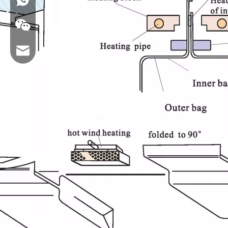
البريد الإلكتروني: hl@hualian.biz
WeChat