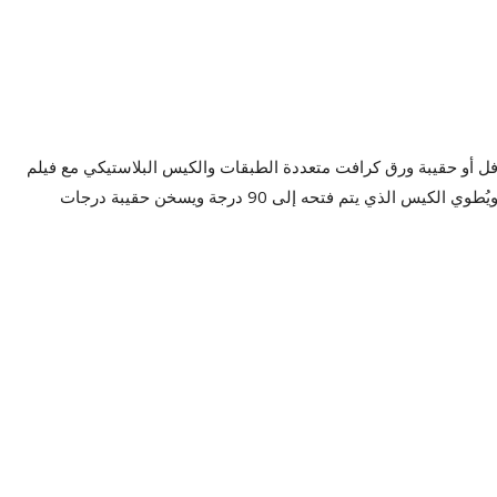
 مناسبة للتغليف التلقائي لكيس الورق Kraft الحافل أو حقيبة ورق كرافت متعددة الطبقات والكيس البلاستيكي مع فيلم
PE الداخلي. في أولا ، يختم الحقيبة البلاستيكية الداخلية ، ويُطوي الكيس الذي يتم فتحه إلى 90 درجة ويسخن حقيبة درجات