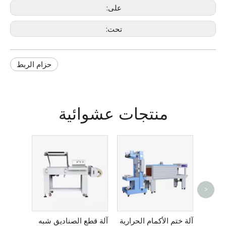
على:
تحت:
حزام الربط
منتجات عشوائية
>
اط
دادات DGYF-
آلة ختم الأكمام الحرارية
آلة قطع الصناديق شبه