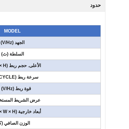
حدود
MODEL
الجهد (V/Hz)
السلطة (ث)
الأعلى. حجم ربط (L × H) (مم)
سرعة ربط (SEC/CYCLE)
قوة ربط (V/Hz) (N)
عرض الشريط المستخد
أبعاد خارجية (L × W × H) (مم)
الوزن الصافي (ك