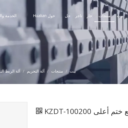
بيت
منتجات
حار
تاجر
حل
حول Hualian
الخدمة وال
بيت
/
منتجات
/
آلة التحزيم
/
آلة الربط الت
على KZDT-100200