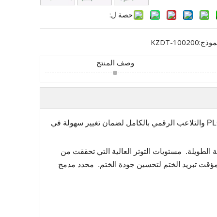
حصة ل:
موذج:
KZDT-100200
وصف المنتج
KZ Series High Tommatic Tommatic MachineAdopt فيلم وآلية KZ متينة وفعالة كجسم رئيسي ، واجهة الإنسان والآلة ، PLC والتلاعب الرقمي بالكامل لضمان تغيير سهولة في
ة الطويلة.
مستويات التوتر العالية التي تحققت من
ؤقت تبريد الختم لتحسين جودة الختم.
محدد مدمج