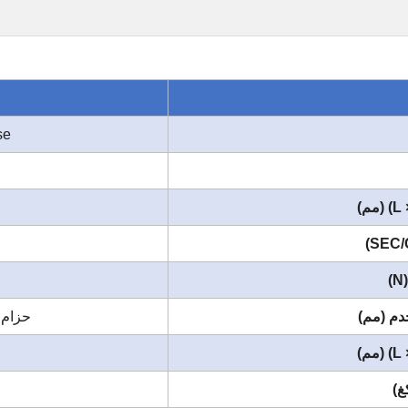
se
م (مم)
حزام بلاستي
غ)