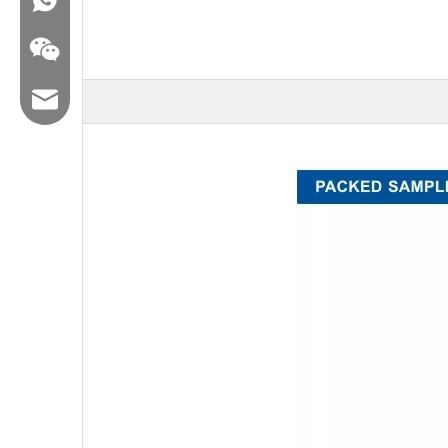
البريد الإلكتروني: hl@hualian.biz
WeChat