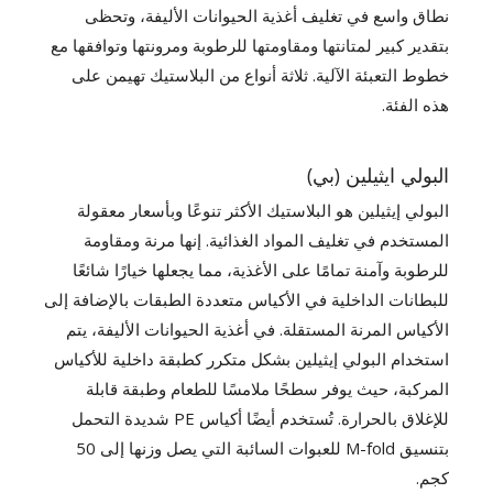
نطاق واسع في تغليف أغذية الحيوانات الأليفة، وتحظى
بتقدير كبير لمتانتها ومقاومتها للرطوبة ومرونتها وتوافقها مع
خطوط التعبئة الآلية. ثلاثة أنواع من البلاستيك تهيمن على
هذه الفئة.
البولي ايثيلين (بي)
البولي إيثيلين هو البلاستيك الأكثر تنوعًا وبأسعار معقولة
المستخدم في تغليف المواد الغذائية. إنها مرنة ومقاومة
للرطوبة وآمنة تمامًا على الأغذية، مما يجعلها خيارًا شائعًا
للبطانات الداخلية في الأكياس متعددة الطبقات بالإضافة إلى
الأكياس المرنة المستقلة. في أغذية الحيوانات الأليفة، يتم
استخدام البولي إيثيلين بشكل متكرر كطبقة داخلية للأكياس
المركبة، حيث يوفر سطحًا ملامسًا للطعام وطبقة قابلة
للإغلاق بالحرارة. تُستخدم أيضًا أكياس PE شديدة التحمل
بتنسيق M-fold للعبوات السائبة التي يصل وزنها إلى 50
كجم.