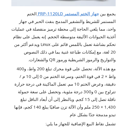
يجمع بين
جهاز الختم المستمر FRP-1120LD
الختم
المستمر للشريط والتشفير المدمج بنفث الحبر في جهاز
واحد، مما يلغي الحاجة إلى محطة ترميز منفصلة في عمليات
أغذية الحيوانات الأليفة متوسطة الحجم. إنه يعمل على نظام
تحكم بشاشة تعمل باللمس قائم على Linux ويدعم أكثر من
20 لغة، مع إمكانات طباعة غنية بما في ذلك النصوص
والتواريخ والرموز الشريطية ورموز QR والشعارات.
مع هذه الآلة، تحصل على قوة محرك تبلغ 200 واط، و400
واط × 2 في قوة الختم، وسرعة الختم من 0 إلى 10 م /
دقيقة، وعرض الختم 10 مم. تعمل الماكينة في درجة حرارة
تتراوح بين 0 و300 درجة مئوية، وتحصل على سعة حمولة
ناقلة تصل إلى 15 كجم. وبالنظر إلى أن أبعاد الناقل تبلغ
1,430 × 250 ملم وأن الآلة تزن صافيًا يبلغ 140 كجم، فإنها
تبدو مدمجة جدًا بشكل عام
تشمل نقاط البيع الإضافية للجهاز ما يلي: