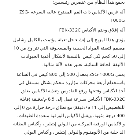
يجمع هذا النظام بين عنصرين رئيسيين:
آلة غرس الأكياس ذات الفم المفتوح عالية السرعة ZSG-
1000G
آلة إغلاق وختم الأكياس FBK-332C
يؤدي هذا المزيج إلى إنشاء حل تعبئة مؤتمت بالكامل وشامل
مصمم لتعبئة المواد الحبيبية والمسحوقة التي تتراوح من 10
إلى 50 كجم لكل كيس. بالنسبة لأشكال أغذية الحيوانات
الأليفة الجافة السائبة، تعتبر هذه الآلة مثالية.
يعمل ZSG-1000G بمعدل 500 إلى 800 كيس في الساعة
باستخدام أربعة محركات مؤازرة تتحكم بشكل مستقل في
أخذ الأكياس وفتحها ورفع القادوس وتغذية الأكياس. يغلق
FBK-332C الأكياس بسرعة تصل إلى 8.5 م/دقيقة (قابلة
للتخصيص إلى 11 م/دقيقة) مع نطاق درجة حرارة من 0 إلى
400 درجة مئوية، ويقبل الأكياس الورقية متعددة الطبقات،
والأكياس الورقية المركبة من البولي إيثيلين، وأكياس البطانة
الداخلية من الألومنيوم والبولي إيثيلين، وأكياس البولي