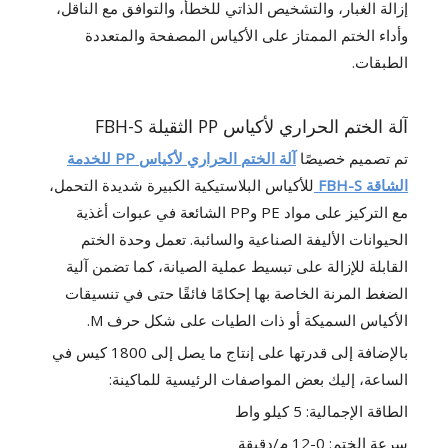
إزالة الغبار، والتشخيص الذاتي للخطأ، والتوافق مع الناقل،
وأداء الختم الممتاز على الأكياس المصفحة والمتعددة
الطبقات.
آلة الختم الحراري لأكياس PP الثقيلة FBH-S
تم تصميم خصيصًا
آلة الختم الحراري لأكياس PP للخدمة
الشاقة FBH-S
للأكياس البلاستيكية الكبيرة شديدة التحمل،
مع التركيز على مواد PE وPP الشائعة في عبوات أغذية
الحيوانات الأليفة الصناعية والسائبة. تعمل وحدة الختم
القابلة للإزالة على تبسيط عملية الصيانة، كما تضمن آلية
الضغط المرنة الخاصة بها إحكامًا فائقًا حتى في تنسيقات
الأكياس السميكة أو ذات الطيات على شكل حرف M.
بالإضافة إلى قدرتها على إنتاج ما يصل إلى 1800 كيس في
الساعة، إليك بعض المواصفات الرئيسية للماكينة:
الطاقة الإجمالية: 5 كيلو واط
سرعة الختم: 0-12 م/دقيقة