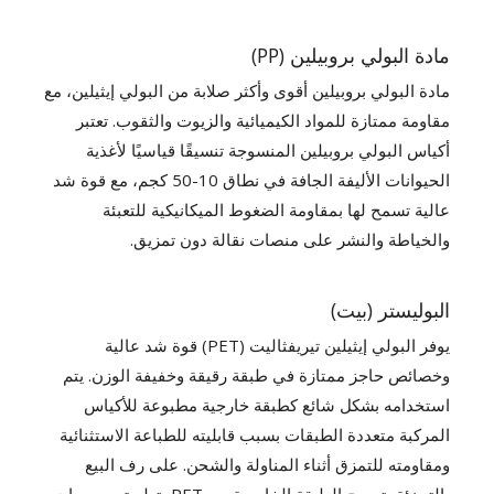
مادة البولي بروبيلين (PP)
مادة البولي بروبيلين أقوى وأكثر صلابة من البولي إيثيلين، مع
مقاومة ممتازة للمواد الكيميائية والزيوت والثقوب. تعتبر
أكياس البولي بروبيلين المنسوجة تنسيقًا قياسيًا لأغذية
الحيوانات الأليفة الجافة في نطاق 10-50 كجم، مع قوة شد
عالية تسمح لها بمقاومة الضغوط الميكانيكية للتعبئة
والخياطة والنشر على منصات نقالة دون تمزيق.
البوليستر (بيت)
يوفر البولي إيثيلين تيريفثاليت (PET) قوة شد عالية
وخصائص حاجز ممتازة في طبقة رقيقة وخفيفة الوزن. يتم
استخدامه بشكل شائع كطبقة خارجية مطبوعة للأكياس
المركبة متعددة الطبقات بسبب قابليته للطباعة الاستثنائية
ومقاومته للتمزق أثناء المناولة والشحن. على رف البيع