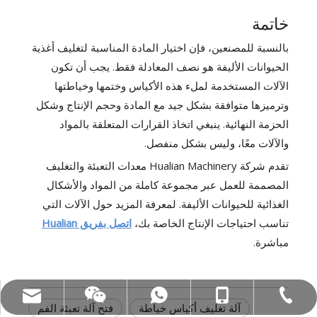
خاتمة
بالنسبة للمصنعين، فإن اختيار المادة المناسبة لتغليف أغذية
الحيوانات الأليفة هو نصف المعادلة فقط. يجب أن تكون
الآلات المستخدمة لملء هذه الأكياس وختمها وخياطتها
وترميزها متوافقة بشكل جيد مع المادة وحجم الإنتاج وشكل
الحزمة النهائية. ينبغي اتخاذ القرارات المتعلقة بالمواد
والآلات معًا، وليس بشكل منفصل.
تقدم شركة Hualian Machinery معدات التعبئة والتغليف
المصممة للعمل عبر مجموعة كاملة من المواد والأشكال
الغذائية للحيوانات الأليفة. لمعرفة المزيد حول الآلات التي
تناسب احتياجات الإنتاج الخاصة بك،
اتصل بفريق Hualian
مباشرة.
الغوغاء: +86-18858715170
البريد الإلكتروني: hl@hualian.biz
WeChat
Tel:+86-577-88627766
WA: 0086 18858715170
آلة تغليف أكياس خياطة
فتح آلة تعبئة الفم