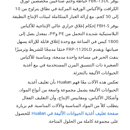
يوفر FBK-13DC خياطة وختم صناعيين مخصصين لورق
الكرافت والأكياس الورقية المركبة في نطاق يتراوح من 10
إلى 50 كجم، مع إزالة الغبار المتكاملة لبيئات الإنتاج النظيفة.
يوفر FBH-S إحكام إغلاق حراري عالي الإنتاجية للأكياس
البلاستيكية شديدة التحمل من PE وPP، بمعدل يصل إلى
1800 كيس في الساعة مع وحدة إغلاق قابلة للإزالة يسهل
صيانتها. ويقدم FRP-1120LD ختمًا مدمجًا للشريط وترميزًا
بنفث الحبر في مساحة واحدة مدمجة، ومناسبة للأكياس
الصغيرة ذات التنسيق المرن المستخدمة في بيع أغذية
الحيوانات الأليفة بالتجزئة.
تعكس هذه الآلات معًا فهم Hualian بأن تغليف أغذية
الحيوانات الأليفة يشمل مجموعة واسعة من أنواع المواد،
وأشكال الأكياس، ومقاييس الإنتاج، وأن التغليف الفعال
يتطلب كلاً من المواد المناسبة والآلات المناسبة. قم بزيارة
صفحة تغليف أغذية الحيوانات الأليفة في Hualian
للحصول
على مجموعة كاملة من الحلول المتاحة.