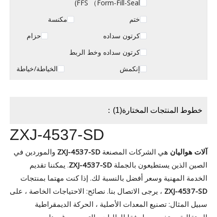
FFS （Form-Fill-Seal)
ختم
مكنسة
كرتون سداده
حزام
كرتون سداده وخط الربط
إنكمش
الخياطة/خياطة
خطوط المنتجات المختارة(1)：
ZXJ-4537-SD
آلات هواليان
هي الشركات المصنعة
ZXJ-4537-SD
والموردين في
الصين الذين يستطيعون بالجملة
ZXJ-4537-SD
. يمكننا تقديم
الخدمة المهنية وسعر أفضل بالنسبة لك. إذا كنت مهتما بمنتجات
ZXJ-4537-SD
، يرجى الاتصال بنا. نصائح: الاحتياجات الخاصة ، على
سبيل المثال: تصنيع المعدات الأصلية ، الحركة الديمقراطية