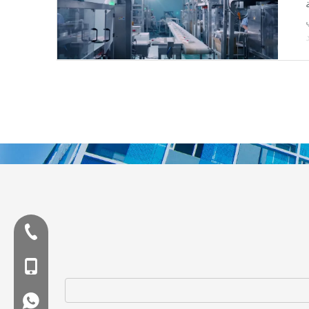
ا
W،
Tel:+86-577-88627766
الغوغاء: +86-18858715170
WA: 0086 18858715170