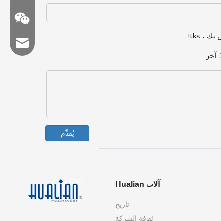
 ، tks!
البريد الإلكتروني: hl@hualian.biz
WeChat
يُقدِّم
آلات Hualian
تاريخ
ثقافة الشركة