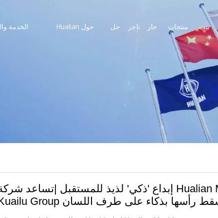
بيت
منتجات
حار
تاجر
حل
حول Hualian
الخدمة وال
إبداع 'ذكي' لذيذ للمستقبل |تساعد شركة Hualian Machinery مجموعة
ق طعم مسقط رأسها بذكاء على طرف اللسان