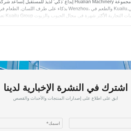
إبداع 'ذكي' لذيذ للمستقبل |تساعد شركة Hualian Machinery مجموعة Kuailu Group على ابتكار مذاق مسقط رأسه
بذكاء على طرف اللسان. الطعام في Wenzhou، والطعم في Kuailu.باعتبارها علامة تجارية مشهورة في enzhou
اشترك في النشرة الإخبارية لدينا
ابق على اطلاع على إصدارات المنتجات والأحداث والقصص