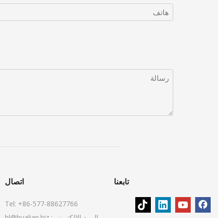
تابعنا
اتصال
Tel: +86-577-88627766
البريد الإلكتروني:
hl@hualian.biz