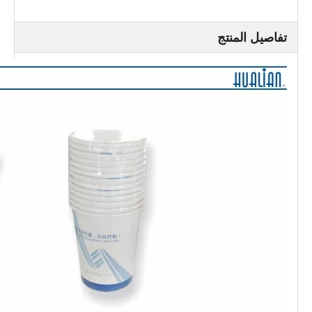
العرض × الارتفاع) (مم)
الوزن الصافي / كغ)
185
تفاصيل المنتج