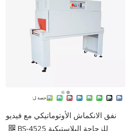
حصة ل:
نفق الانكماش الأوتوماتيكي مع فيديو
للزجاجة البلاستيكية BS-4525