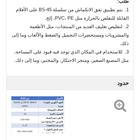
طلب:
1. يتم تطبيق نفق الانكماش من سلسلة BS-45 على الأفلام
القابلة للتقلص بالحرارة مثل PVC، PE، إلخ.
2. لتقليص تغليف العديد من المنتجات، مثل الأطعمة
والمشروبات ومستحضرات التجميل والضغط والألعاب وما إلى
ذلك.
3. للاستخدام في المكان الذي توجد فيه قيود على المساحة،
مثل المصنع الصغير، ومتجر الاحتكار، والمختبر، وما إلى ذلك.
حدود
M
أوديل
بس-4525
الجهد الكهربي (فولت/
380/50 (3PH) أو 220/60
هرتز)
(3PH)
الطاقة (كيلوواط)
9
التحميل (كجم)
10
الأعلى.حجم التعبئة
400×200
(العرض × الارتفاع) (مم)
السرعة (م/دقيقة)
0-10
حجم النفق (الطول ×
1000×450×250
العرض × الارتفاع) (مم)
البعد الخارجي (الطول ×
1300×715×1455