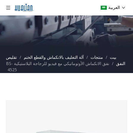
العربية
بيت
/
منتجات
/
آلة التغليف بالانكماش والقطع الختم
/
تقليص
النفق
/
نفق الانكماش الأوتوماتيكي مع فيديو للزجاجة البلاستيكية BS-
4525