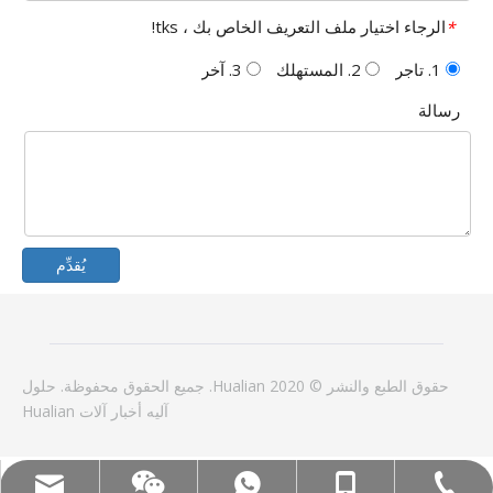
الرجاء اختيار ملف التعريف الخاص بك ، tks!
*
1. تاجر
2. المستهلك
3. آخر
رسالة
يُقدِّم
حقوق الطبع والنشر © 2020 Hualian. جميع الحقوق محفوظة.
حلول
آليه
أخبار
آلات Hualian
الغوغاء: +86-18858715170
البريد الإلكتروني: hl@hualian.biz
WeChat
Tel:+86-577-88627766
WA: 0086 18858715170