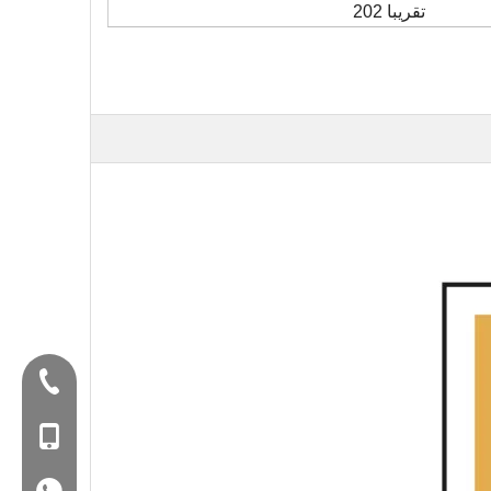
تقريبا 202
Tel:+86-577-88627766
الغوغاء: +86-18858715170
WA: 0086 18858715170