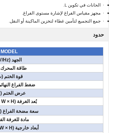
· الحانات في تكوين L.
· مجهز مقياس الفراغ لإشارة مستوى الفراغ.
· جمع التجميع لتأمين غطاء لتخزين الماكينة أو النقل.
حدود
MODEL
الجهد (V/Hz)
طاقة المحرك 
قوة الختم (
ضغط الفراغ النهائي (A
عرض الختم (
بُعد الغرفة (L × W × H) (مم)
سعة مضخة الفراغ (
مادة للغرفة الف
أبعاد خارجية (L × W × H) (مم)