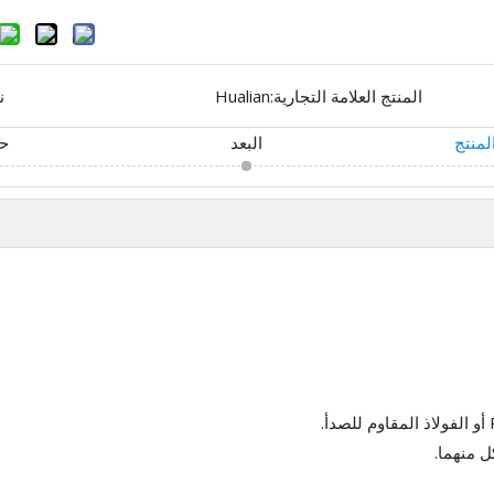
المنتج العلامة التجارية:
Hualian
ن
لمنتج
البعد
حد
 منهما.