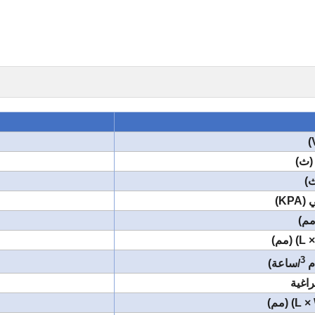
(ث)
ث)
KP)
مم)
3
م
/ساعة)
راغية