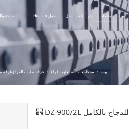
بيت
منتجات
حار
تاجر
حل
حول Hualian
الخدمة وال
بيت
/
منتجات
/
آلة تغليف فراغ
/
غرفة تغليف الفراغ غرفة و
 بالكامل DZ-900/2L