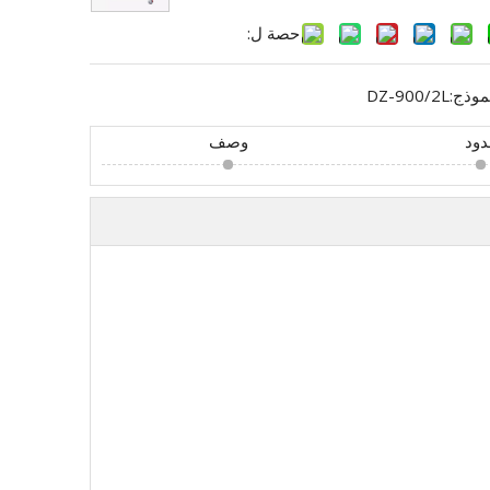
حصة ل:
موذج:
DZ-900/2L
ود
وصف