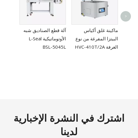
اء
>
ة
ماكينة غلق أكياس
آلة قطع الصناديق شبه
يع HVC-
البيتزا المفرغة من نوع
الأوتوماتيكية L-Seal
الغرفة HVC-410T/2A
BSL-5045L
اشترك في النشرة الإخبارية
لدينا