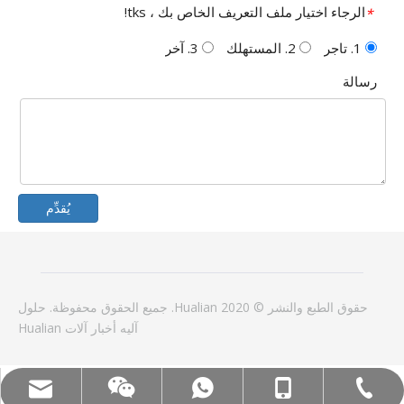
الرجاء اختيار ملف التعريف الخاص بك ، tks!
*
1. تاجر
2. المستهلك
3. آخر
رسالة
يُقدِّم
حقوق الطبع والنشر © 2020 Hualian. جميع الحقوق محفوظة.
حلول
آليه
أخبار
آلات Hualian
الغوغاء: +86-18858715170
البريد الإلكتروني: hl@hualian.biz
WeChat
Tel:+86-577-88627766
WA: 0086 18858715170