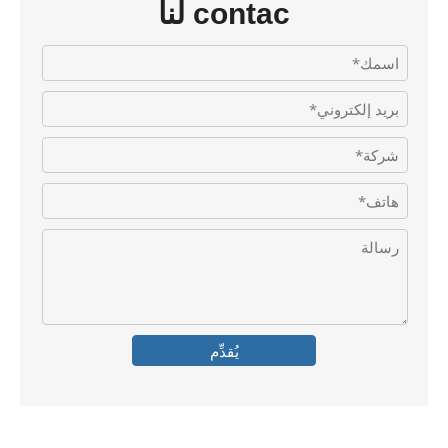
contac لنا
يُقدِّم