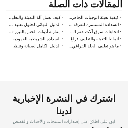
المقالات ذات الصلة
كيفية تعبئة الوجبات الجاهزة للأكل
كيف تعمل آلة التعبئة والتغليف MAP للمنتجات الطازجة
السدادة المستمرة للفرقة مقابل. مانع التسرب: الاختلافات الرئيسية وتطبيقات الصناعة
الدليل النهائي لحلول تغليف الوجبات الجاهزة
اتجاهات سوق آلات ختم الصواني
مقارنة أدوات الختم بالليزر ثاني أكسيد الكربون والأشعة فوق البنفسجية مع الطابعة للتغليف الحديث
أنماط التعبئة والتغليف فراغ 101
السدادة الشريطية العمودية مقابل السدادة الأفقية – أيهما يجب أن تختار؟
ما هو تغليف الجلد الفراغي؟ الفوائد والمعدات
الدليل الكامل لصيانة وتنظيف آلات التعبئة والتغليف الفراغية
اشترك في النشرة الإخبارية
لدينا
ابق على اطلاع على إصدارات المنتجات والأحداث والقصص